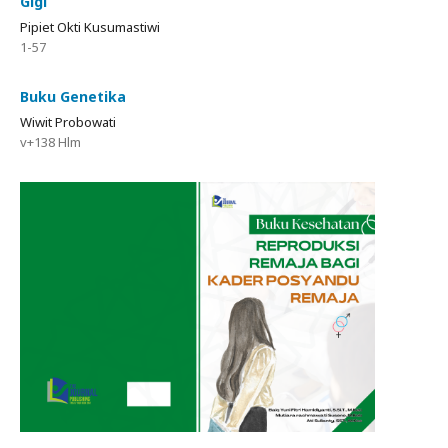
Gigi
Pipiet Okti Kusumastiwi
1-57
Buku Genetika
Wiwit Probowati
v+138 Hlm