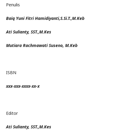
Penulis
Baiq Yuni Fitri Hamidiyanti,S.Si.T.,M.Keb
Ati Sulianty, SST.,M.Kes
Mutiara Rachmawati Suseno, M.Keb
ISBN
xxx-xxx-xxxx-xx-x
Editor
Ati Sulianty, SST.,M.Kes