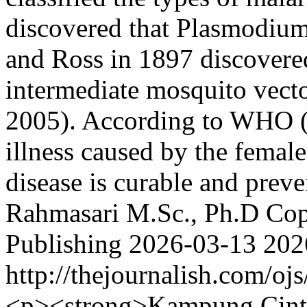
discovered that Plasmodium 
and Ross in 1897 discovered
intermediate mosquito vecto
2005). According to WHO (2
illness caused by the fema
disease is curable and prev
Rahmasari M.Sc., Ph.D
Cop
Publishing
2026-03-13
202
http://thejournalish.com/oj
<p><strong>Kampung Cinta S