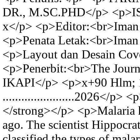
DR., M.SC.PHD</p> <p>I
x</p> <p>Editor:<br>Iman
<p>Penata Letak:<br>Iman
<p>Layout dan Desain Cov
<p>Penerbit:<br>The Jour
IKAPI</p> <p>x+90 Hlm; 1
.......................2026<
</strong></p> <p>Malaria 
ago. The scientist Hippocr
classified the types of mal