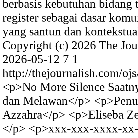
berbasis kebutuhan bidang 
register sebagai dasar kom
yang santun dan kontekstua
Copyright (c) 2026 The Jou
2026-05-12
7
1
http://thejournalish.com/oj
<p>No More Silence Saatny
dan Melawan</p> <p>Penul
Azzahra</p> <p>Eliseba Z
</p> <p>xxx-xxx-xxxx-xx-