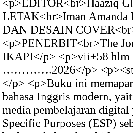
<p>EDITOR<br>Haaziq G
LETAK<br>Iman Amanda P
DAN DESAIN COVER<br>W
<p>PENERBIT<br>The Jour
IKAPI</p> <p>vii+58 hlm ;
………….2026</p> <p><str
</p> <p>Buku ini memapark
bahasa Inggris modern, ya
media pembelajaran digital 
Specific Purposes (ESP) se