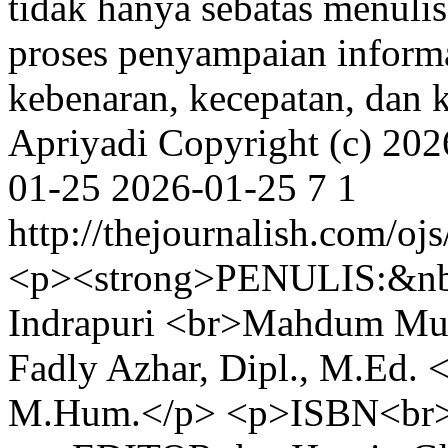
tidak hanya sebatas menulis
proses penyampaian informa
kebenaran, kecepatan, dan 
Apriyadi
Copyright (c) 202
01-25
2026-01-25
7
1
http://thejournalish.com/oj
<p><strong>PENULIS:&nbs
Indrapuri <br>Mahdum Mu
Fadly Azhar, Dipl., M.Ed. <
M.Hum.</p> <p>ISBN<br>