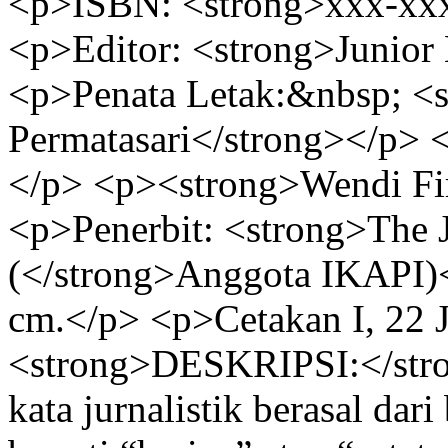
<p>ISBN: <strong>xxx-xxx
<p>Editor: <strong>Junior
<p>Penata Letak:&nbsp; <
Permatasari</strong></p> 
</p> <p><strong>Wendi Fi
<p>Penerbit: <strong>The J
(</strong>Anggota IKAPI)
cm.</p> <p>Cetakan I, 22 
<strong>DESKRIPSI:</stro
kata jurnalistik berasal dar