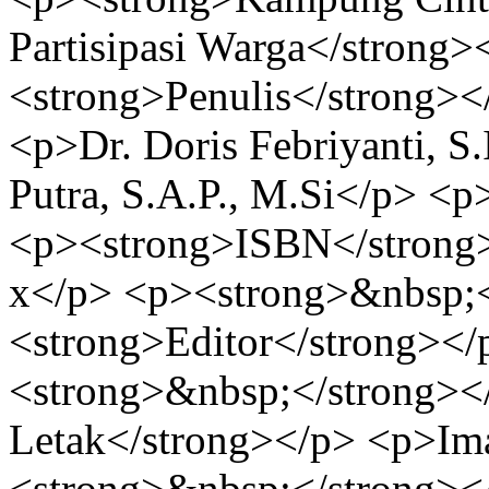
Partisipasi Warga</strong>
<strong>Penulis</strong></
<p>Dr. Doris Febriyanti, S
Putra, S.A.P., M.Si</p> <
<p><strong>ISBN</strong
x</p> <p><strong>&nbsp;<
<strong>Editor</strong><
<strong>&nbsp;</strong><
Letak</strong></p> <p>Im
<strong>&nbsp;</strong><