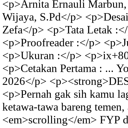
<p>Arnita Ernauli Marbun,
Wijaya, S.Pd</p> <p>Desa
Zefa</p> <p>Tata Letak :
<p>Proofreader :</p> <p>J
<p>Ukuran :</p> <p>ix+80 
<p>Cetakan Pertama : ... Yogy
2026</p> <p><strong>DES
<p>Pernah gak sih kamu lag
ketawa-tawa bareng temen, a
<em>scrolling</em> FYP di 