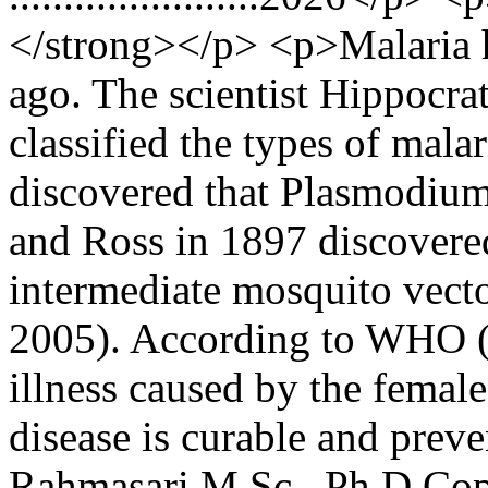
</strong></p> <p>Malaria 
ago. The scientist Hippocr
classified the types of mal
discovered that Plasmodium 
and Ross in 1897 discovered
intermediate mosquito vecto
2005). According to WHO (2
illness caused by the fema
disease is curable and prev
Rahmasari M.Sc., Ph.D
Cop