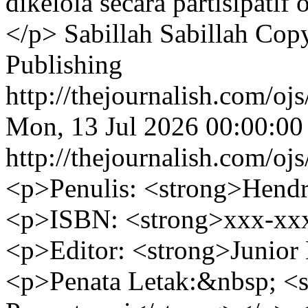
dikelola secara partisipatif
</p>
Sabillah Sabillah
Copy
Publishing
http://thejournalish.com/oj
Mon, 13 Jul 2026 00:00:00
http://thejournalish.com/oj
<p>Penulis: <strong>Hendr
<p>ISBN: <strong>xxx-xxx
<p>Editor: <strong>Junior
<p>Penata Letak:&nbsp; <