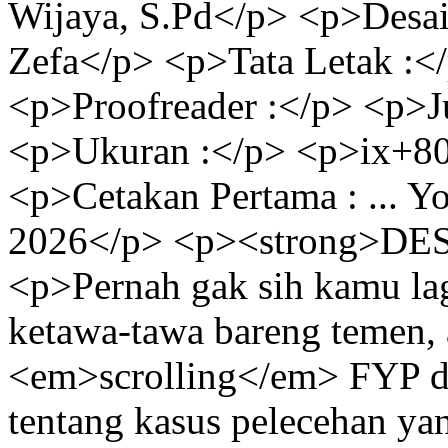
Wijaya, S.Pd</p> <p>Desa
Zefa</p> <p>Tata Letak :
<p>Proofreader :</p> <p>J
<p>Ukuran :</p> <p>ix+80 
<p>Cetakan Pertama : ... Yogy
2026</p> <p><strong>DES
<p>Pernah gak sih kamu lag
ketawa-tawa bareng temen, a
<em>scrolling</em> FYP di 
tentang kasus pelecehan ya