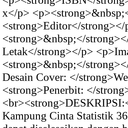
x</p> <p><strong>&nbsp;<
<strong>Editor</strong><
<strong>&nbsp;</strong><
Letak</strong></p> <p>Im
<strong>&nbsp;</strong><
Desain Cover: </strong>We
<strong>Penerbit: </stron
<br><strong>DESKRIPSI:<
Kampung Cinta Statistik 36 I