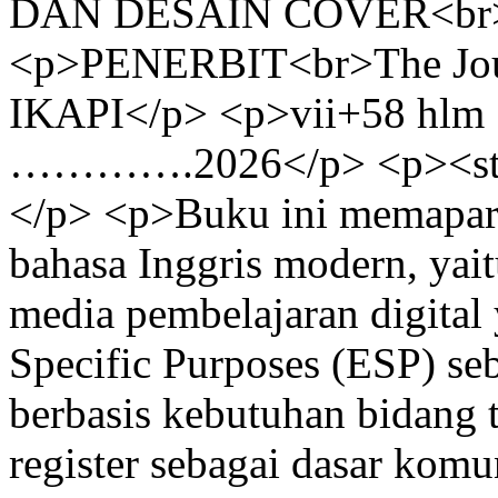
DAN DESAIN COVER<br>W
<p>PENERBIT<br>The Jour
IKAPI</p> <p>vii+58 hlm ;
………….2026</p> <p><str
</p> <p>Buku ini memapark
bahasa Inggris modern, ya
media pembelajaran digital 
Specific Purposes (ESP) se
berbasis kebutuhan bidang 
register sebagai dasar kom