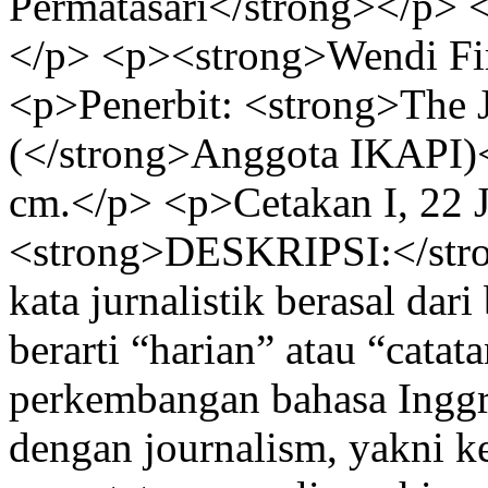
Permatasari</strong></p> 
</p> <p><strong>Wendi Fi
<p>Penerbit: <strong>The J
(</strong>Anggota IKAPI)
cm.</p> <p>Cetakan I, 22 
<strong>DESKRIPSI:</stro
kata jurnalistik berasal dar
berarti “harian” atau “catat
perkembangan bahasa Inggris
dengan journalism, yakni k