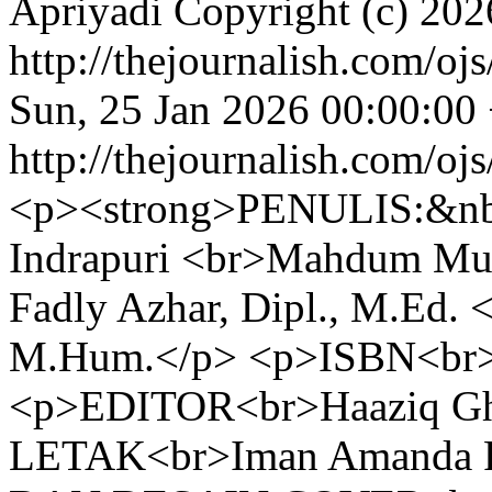
Apriyadi
Copyright (c) 202
http://thejournalish.com/oj
Sun, 25 Jan 2026 00:00:00
http://thejournalish.com/oj
<p><strong>PENULIS:&nbs
Indrapuri <br>Mahdum Mu
Fadly Azhar, Dipl., M.Ed. <
M.Hum.</p> <p>ISBN<br>
<p>EDITOR<br>Haaziq G
LETAK<br>Iman Amanda P