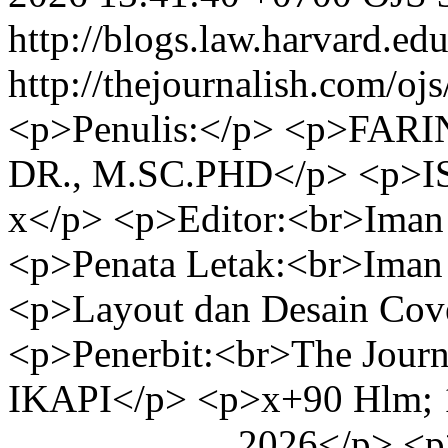
http://blogs.law.harvard.edu
http://thejournalish.com/oj
<p>Penulis:</p> <p>FA
DR., M.SC.PHD</p> <p>I
x</p> <p>Editor:<br>Iman
<p>Penata Letak:<br>Iman
<p>Layout dan Desain Cov
<p>Penerbit:<br>The Jour
IKAPI</p> <p>x+90 Hlm; 1
.......................2026<