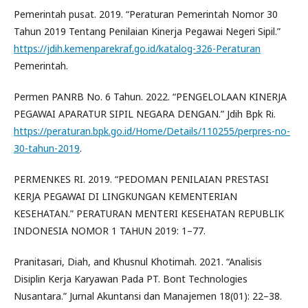
Pemerintah pusat. 2019. “Peraturan Pemerintah Nomor 30
Tahun 2019 Tentang Penilaian Kinerja Pegawai Negeri Sipil.”
https://jdih.kemenparekraf.go.id/katalog-326-Peraturan
Pemerintah.
Permen PANRB No. 6 Tahun. 2022. “PENGELOLAAN KINERJA
PEGAWAI APARATUR SIPIL NEGARA DENGAN.” Jdih Bpk Ri.
https://peraturan.bpk.go.id/Home/Details/110255/perpres-no-
30-tahun-2019
.
PERMENKES RI. 2019. “PEDOMAN PENILAIAN PRESTASI
KERJA PEGAWAI DI LINGKUNGAN KEMENTERIAN
KESEHATAN.” PERATURAN MENTERI KESEHATAN REPUBLIK
INDONESIA NOMOR 1 TAHUN 2019: 1–77.
Pranitasari, Diah, and Khusnul Khotimah. 2021. “Analisis
Disiplin Kerja Karyawan Pada PT. Bont Technologies
Nusantara.” Jurnal Akuntansi dan Manajemen 18(01): 22–38.