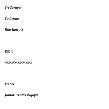
Sri Soraya
Sudiyono
Rini Indrati
ISBN
xxx-xxx-xxxx-xx-x
Editor
Junior Hendri Wijaya