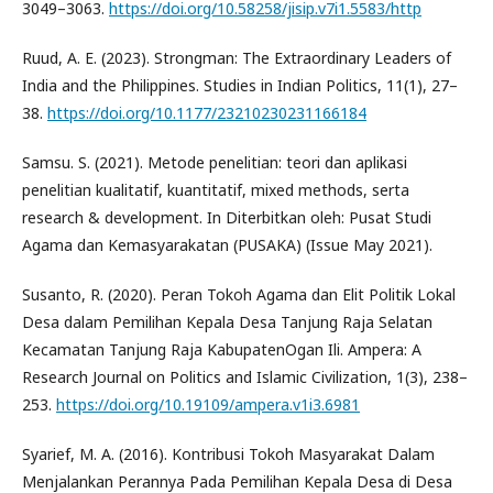
3049–3063.
https://doi.org/10.58258/jisip.v7i1.5583/http
Ruud, A. E. (2023). Strongman: The Extraordinary Leaders of
India and the Philippines. Studies in Indian Politics, 11(1), 27–
38.
https://doi.org/10.1177/23210230231166184
Samsu. S. (2021). Metode penelitian: teori dan aplikasi
penelitian kualitatif, kuantitatif, mixed methods, serta
research & development. In Diterbitkan oleh: Pusat Studi
Agama dan Kemasyarakatan (PUSAKA) (Issue May 2021).
Susanto, R. (2020). Peran Tokoh Agama dan Elit Politik Lokal
Desa dalam Pemilihan Kepala Desa Tanjung Raja Selatan
Kecamatan Tanjung Raja KabupatenOgan Ili. Ampera: A
Research Journal on Politics and Islamic Civilization, 1(3), 238–
253.
https://doi.org/10.19109/ampera.v1i3.6981
Syarief, M. A. (2016). Kontribusi Tokoh Masyarakat Dalam
Menjalankan Perannya Pada Pemilihan Kepala Desa di Desa