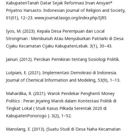
KabupatenTanah Datar Sejak Reformasi Irvan Ansyari*
Priyatno Harsasto. Indonesian Journal of Religion and Society,
01(01), 12–23. www.journal.lasigo.org/index.php/IJRS
Iyos, M. (2023). Kepala Desa Perempuan dan Local
Strongman : Membunuh Atau Menyuburkan Patriarki di Desa
Cijaku Kecamatan Cijaku KabupatenLebak. 3(1), 30–43.
Jainuri. (2012). Percikan Pemikiran tentang Sosiologi Politik.
Lutpiani, E. (2021). Implementasi Demokrasi di Indonesia.
Journal of Chemical Information and Modeling, 53(9), 1–13.
Mahardika, R. (2021). Warok Pendekar Penghenti Money
Politics : Peran Jejaring Warok dalam Kontestasi Politik di
Tingkat Lokal ( Studi Kasus Pilkada Serentak 2020 di
KabupatenPonorogo ). 3(2), 1–52.
Manolang, E. (2013). (Suatu Studi di Desa Naha Kecamatan