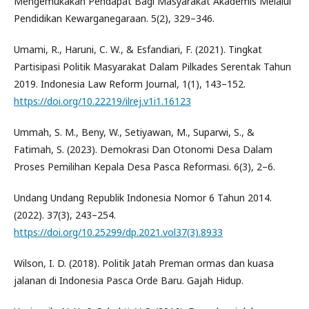
Mengemukakan Pendapat Bagi Masyarakat Akademis Melalui
Pendidikan Kewarganegaraan. 5(2), 329–346.
Umami, R., Haruni, C. W., & Esfandiari, F. (2021). Tingkat
Partisipasi Politik Masyarakat Dalam Pilkades Serentak Tahun
2019. Indonesia Law Reform Journal, 1(1), 143–152.
https://doi.org/10.22219/ilrej.v1i1.16123
Ummah, S. M., Beny, W., Setiyawan, M., Suparwi, S., &
Fatimah, S. (2023). Demokrasi Dan Otonomi Desa Dalam
Proses Pemilihan Kepala Desa Pasca Reformasi. 6(3), 2–6.
Undang Undang Republik Indonesia Nomor 6 Tahun 2014.
(2022). 37(3), 243–254.
https://doi.org/10.25299/dp.2021.vol37(3).8933
Wilson, I. D. (2018). Politik Jatah Preman ormas dan kuasa
jalanan di Indonesia Pasca Orde Baru. Gajah Hidup.