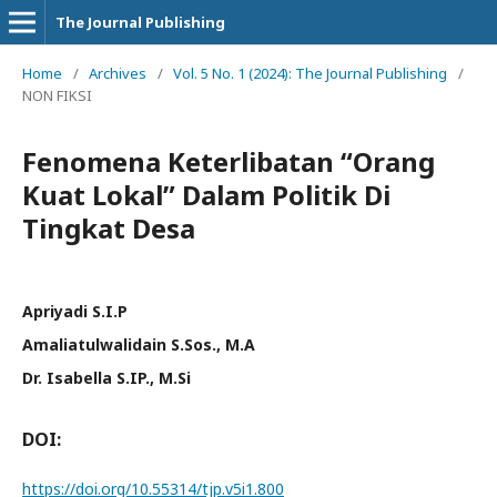
The Journal Publishing
Home
/
Archives
/
Vol. 5 No. 1 (2024): The Journal Publishing
/
NON FIKSI
Fenomena Keterlibatan “Orang
Kuat Lokal” Dalam Politik Di
Tingkat Desa
Apriyadi S.I.P
Amaliatulwalidain S.Sos., M.A
Dr. Isabella S.IP., M.Si
DOI:
https://doi.org/10.55314/tjp.v5i1.800