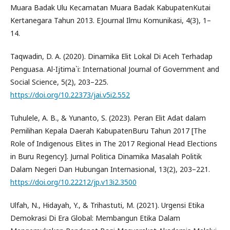
Muara Badak Ulu Kecamatan Muara Badak KabupatenKutai
Kertanegara Tahun 2013. EJournal Ilmu Komunikasi, 4(3), 1–
14.
Taqwadin, D. A. (2020). Dinamika Elit Lokal Di Aceh Terhadap
Penguasa. Al-Ijtima`i: International Journal of Government and
Social Science, 5(2), 203–225.
https://doi.org/10.22373/jai.v5i2.552
Tuhulele, A. B., & Yunanto, S. (2023). Peran Elit Adat dalam
Pemilihan Kepala Daerah KabupatenBuru Tahun 2017 [The
Role of Indigenous Elites in The 2017 Regional Head Elections
in Buru Regency]. Jurnal Politica Dinamika Masalah Politik
Dalam Negeri Dan Hubungan Internasional, 13(2), 203–221.
https://doi.org/10.22212/jp.v13i2.3500
Ulfah, N., Hidayah, Y., & Trihastuti, M. (2021). Urgensi Etika
Demokrasi Di Era Global: Membangun Etika Dalam