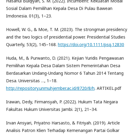
Hasanul Bulqiyah, S. M. (2022). Incumbent: Kekuatan Modal
Sosial Dalam Pemilihan Kepala Desa Di Pulau Bawean
Imdonesia. 01(3), 1–23.
Howell, W. G., & Moe, T. M. (2023). The strongman presidency
and the two logics of presidential power. Presidential Studies
Quarterly, 53(2), 145–168.
https://doi.org/10.1111/psq.12830
Huda, M., & Purwanto, D. (2021). Kejian Yuridis Pengawasan
Pemilihan Kepala Desa Dalam Sistem Pemerintahan Desa
Berdasarkan Undang-Undang Nomor 6 Tahun 2014 Tentang
Desa. Universitas …, 1–18.
http://repository.unmuhjember.ac.id/8720/8/h
. ARTIKEL.pdf
Irawan, Dedy, Firmansyah, P. (2022). Hukum Tata Negara
Fakultas Hukum Universitas Jambi. 2(1), 21–34.
Irvan Ansyari, Priyatno Harsasto, & Fitriyah. (2019). Article
Analisis Patron Klien Terhadap Kemenangan Partai Golkar