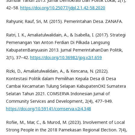
Sumbar Tahun 2015. Jurnal Demokrasi Dan Politik Lokal, 2(1),
42–58.
https://doi.org/10.25077/jdpl.2.1.42-58.2020
Rahyunir, Rauf, Sri, M. (2015). Pemerintahan Desa. ZANAFA.
Ratri, I. K., Amaliatulwalidain, A., & Isabella, I. (2017). Strategi
Pemenangan Yan Anton Ferdian Di Pilkada Langsung
KabupatenBanyuasin 2013. Jurnal PemerintahanDan Politik,
2(1), 37–42.
https://doi.org/10.36982/jpg.v2i1.659
Rizki, D., Amaliatulwalidain, A., & Kencana, N. (2022).
Kontestasi Politik dalam Pemilihan Kepala Desa di Desa
Cambai Kecamatan Tulung Selapan KabupatenOKI Sumatera
Selatan Tahun 2021. COMSERVA Indonesian Jurnal of
Community Services and Development, 2(4), 477–949.
https://doi.org/10.59141/comserva.v2i4.348
Rofiie, M., Mar, C., & Murod, M. (2023). Involvement of Local
Strong People in the 2018 Pamekasan Regional Election. 7(4),