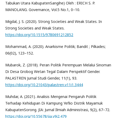
Tabukan Utara KabupatenSangihe) Oleh : ERICH S. P.
MANOLANG. Governance, Vol.5 No.1, 0–10.
Migdal, J. S. (2020). Strong Societies and Weak States. In
Strong Societies and Weak States.
https://doi.org/10.1515/9780691212852
Mohammad, A. (2020). Anarkisme Politik; Bandit ; Pilkades;
06(02), 123–152.
Mubarok, Z. (2018). Peran Politik Perempuan Melalui Sinoman
Di Desa Grobog Wetan Tegal Dalam Perspektif Gender.
PALASTREN Jurnal Studi Gender, 11(1), 93.
https://doi.org/10.21043/palastren.v11i1.3444
Muhdar, A. (2021). Analisis Mengenai Pengaruh Politik
Terhadap Kehidupan Di Kampung Yeflio Distrik Mayamuk
KabupatenSorong. JIA: Jurnal Ilmiah Administrasi, 9(2), 67–72.
https://doi.org/10.55678/jia.v9i2.479